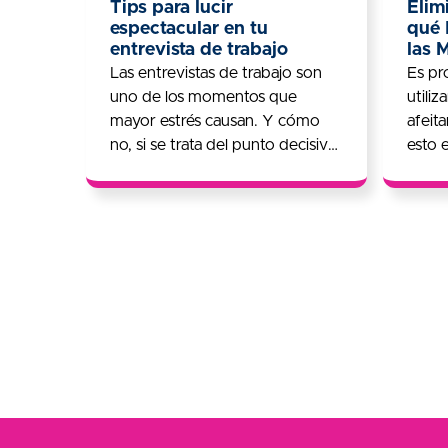
Tips para lucir
Elim
espectacular en tu
qué 
entrevista de trabajo
las 
Las entrevistas de trabajo son
Es pr
uno de los momentos que
utili
mayor estrés causan. Y cómo
afeit
no, si se trata del punto decisivo
esto 
en el que deberás demostrar
haber
tu…
opció