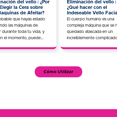
inación del vello : ¿Por
Eliminación del vello :
Elegir la Cera sobre
¿Qué hacer con el
Maquinas de Afeitar?
Indeseable Vello Facia
obable que hayas estado
El cuerpo humano es una
zando las máquinas de
compleja máquina que se 
ar durante toda tu vida, y
quedado atascada en un
en el momento, puede
increíblemente complicado
te parecido la mejor
de equilibrio.
n.
Cómo Utilizar