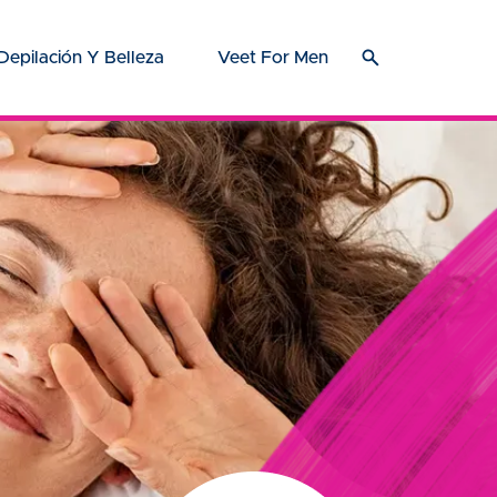
Depilación Y Belleza
Veet For Men
o se usa