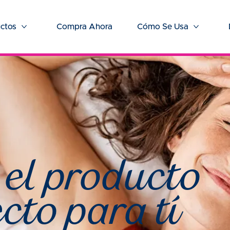
ctos
Compra Ahora
Cómo Se Usa
Más Productos
Más Cóm
el producto
cto para tí