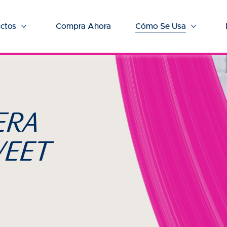
ctos
Compra Ahora
Cómo Se Usa
Más Productos
Más Cóm
ERA
VEET