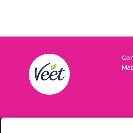
Con
Map