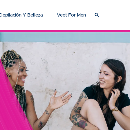
Depilación Y Belleza
Veet For Men
o se usa